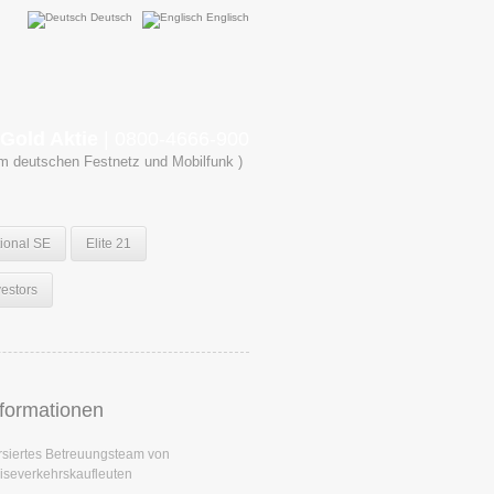
Deutsch
Englisch
Gold Aktie
| 0800-4666-900
em deutschen Festnetz und Mobilfunk )
tional SE
Elite 21
vestors
nformationen
rsiertes Betreuungsteam von
iseverkehrskaufleuten