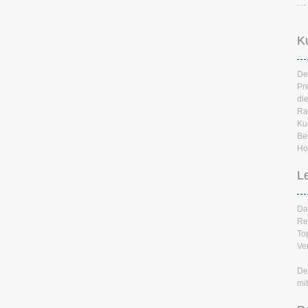
K
De
Pr
di
Ra
Ku
Be
Hot
L
Da
Re
To
Ver
De
mi