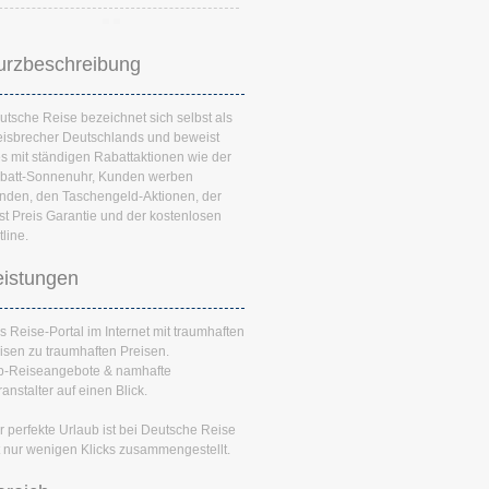
urzbeschreibung
utsche Reise bezeichnet sich selbst als
eisbrecher Deutschlands und beweist
es mit ständigen Rabattaktionen wie der
batt-Sonnenuhr, Kunden werben
nden, den Taschengeld-Aktionen, der
st Preis Garantie und der kostenlosen
line.
eistungen
s Reise-Portal im Internet mit traumhaften
isen zu traumhaften Preisen.
p-Reiseangebote & namhafte
anstalter auf einen Blick.
r perfekte Urlaub ist bei Deutsche Reise
t nur wenigen Klicks zusammengestellt.