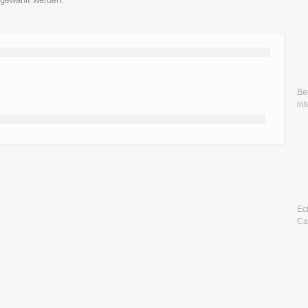
Be
in
Ec
Ca