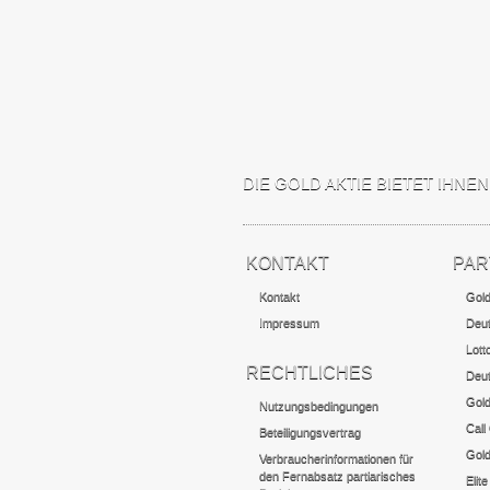
DIE GOLD AKTIE BIETET IHN
KONTAKT
PAR
Kontakt
Gol
Impressum
Deu
Lott
RECHTLICHES
Deu
Gol
Nutzungsbedingungen
Call
Beteiligungsvertrag
Gold
Verbraucherinformationen für
den Fernabsatz partiarisches
Elite