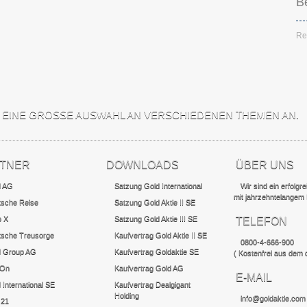
B
Re
EN EINE GROSSE AUSWAHL AN VERSCHIEDENEN THEMEN AN.
TNER
DOWNLOADS
ÜBER UNS
d AG
Satzung Gold International
Wir sind ein erfolg
mit jahrzehntelangem
tsche Reise
Satzung Gold Aktie II SE
o X
Satzung Gold Aktie III SE
TELEFON
tsche Treusorge
Kaufvertrag Gold Aktie II SE
0800-4-666-900
d Group AG
Kaufvertrag Goldaktie SE
( Kostenfrei aus dem 
 On
Kaufvertrag Gold AG
E-MAIL
 International SE
Kaufvertrag Dealgigant
Holding
info@goldaktie.com
 21