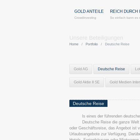
GOLD ANTEILE
REICH DURCH 
Crowdinvesting
So einfach kann es 
Unsere Beteiligungen
Home
/
Portfolio
/
Deutsche Reise
Gold AG
Deutsche Reise
Lo
Gold Aktie II SE
Gold Medien Inter
Deutsche Reise
ls eines der führenden deutsch
A
Deutsche Reise die ganze Welt 
oder Geschäftsreise, das Angebot ist v
Urlaubsangebote zur Verfügung. Darübe
Hotels, Ferienhäusern oder Mietwagen