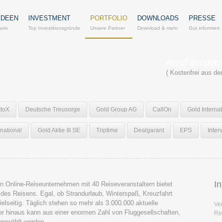
IDEEN
INVESTMENT
PORTFOLIO
DOWNLOADS
PRESSE
sein
Top Investitionsgründe
Unsere Partner
Download & mehr
Gut informiert
Anruf genügt:
( Kostenfrei aus d
ttoX
Deutsche Treusorge
Gold Group AG
CallOn
Gold Interna
national
Gold Aktie III SE
Triptime
Dealgarant
EPS
Inter
I
en Online-Reiseunternehmen mit 40 Reiseveranstaltern bietet
des Reisens. Egal, ob Strandurlaub, Winterspaß, Kreuzfahrt
ielseitig. Täglich stehen so mehr als 3.000.000 aktuelle
Ve
r hinaus kann aus einer enormen Zahl von Fluggesellschaften,
Re
 gewählt werden.