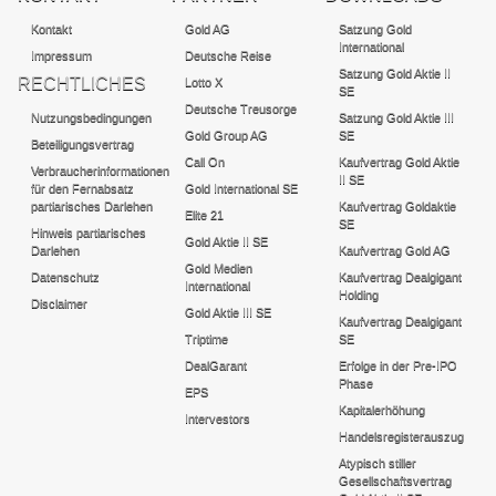
Kontakt
Gold AG
Satzung Gold
International
Impressum
Deutsche Reise
Satzung Gold Aktie II
RECHTLICHES
Lotto X
SE
Deutsche Treusorge
Nutzungsbedingungen
Satzung Gold Aktie III
Gold Group AG
SE
Beteiligungsvertrag
Call On
Kaufvertrag Gold Aktie
Verbraucherinformationen
II SE
für den Fernabsatz
Gold International SE
partiarisches Darlehen
Kaufvertrag Goldaktie
Elite 21
SE
Hinweis partiarisches
Gold Aktie II SE
Darlehen
Kaufvertrag Gold AG
Gold Medien
Datenschutz
Kaufvertrag Dealgigant
International
Holding
Disclaimer
Gold Aktie III SE
Kaufvertrag Dealgigant
Triptime
SE
DealGarant
Erfolge in der Pre-IPO
Phase
EPS
Kapitalerhöhung
Intervestors
Handelsregisterauszug
Atypisch stiller
Gesellschaftsvertrag