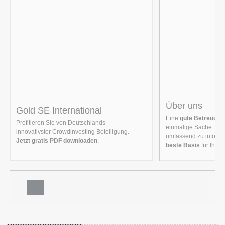
Über uns
Gold SE International
Eine
gute Betreuung
Profitieren Sie von Deutschlands
einmalige Sache. Unse
innovativster Crowdinvesting Beteiligung.
umfassend zu informie
Jetzt gratis PDF downloaden
.
beste Basis
für Ihre