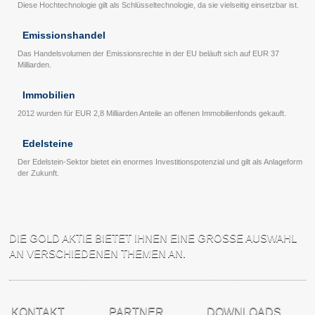
Diese Hochtechnologie gilt als Schlüsseltechnologie, da sie vielseitig einsetzbar ist.
Emissionshandel
Das Handelsvolumen der Emissionsrechte in der EU beläuft sich auf EUR 37
Milliarden.
Immobilien
2012 wurden für EUR 2,8 Milliarden Anteile an offenen Immobilienfonds gekauft.
Edelsteine
Der Edelstein-Sektor bietet ein enormes Investitionspotenzial und gilt als Anlageform
der Zukunft.
DIE GOLD AKTIE BIETET IHNEN EINE GROSSE AUSWAHL A
N VERSCHIEDENEN THEMEN AN.
KONTAKT
PARTNER
DOWNLOADS