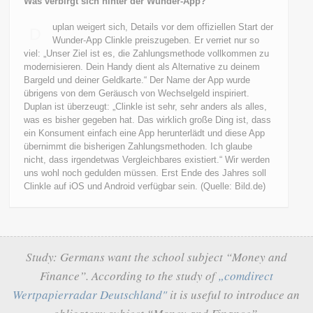
Was verbirgt sich hinter der Wunder-App?
uplan weigert sich, Details vor dem offiziellen Start der
D
Wunder-App Clinkle preiszugeben. Er verriet nur so
viel: „Unser Ziel ist es, die Zahlungsmethode vollkommen zu
modernisieren. Dein Handy dient als Alternative zu deinem
Bargeld und deiner Geldkarte.“ Der Name der App wurde
übrigens von dem Geräusch von Wechselgeld inspiriert.
Duplan ist überzeugt: „Clinkle ist sehr, sehr anders als alles,
was es bisher gegeben hat. Das wirklich große Ding ist, dass
ein Konsument einfach eine App herunterlädt und diese App
übernimmt die bisherigen Zahlungsmethoden. Ich glaube
nicht, dass irgendetwas Vergleichbares existiert.“ Wir werden
uns wohl noch gedulden müssen. Erst Ende des Jahres soll
Clinkle auf iOS und Android verfügbar sein. (Quelle: Bild.de)
Study: Germans want the school subject “Money and
Finance”. According to the study of
„comdirect
Wertpapierradar Deutschland"
it is useful to introduce an