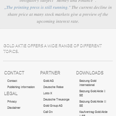
obligatory subject “Money and Finance”.
„The printing press is still running."
The current decline in
share price at many stock markets give a preview of the
upcoming interest rate.
GOLD AKTIE OFFERS A WIDE RANGE OF DIFFERENT
TOPICS.
CONTACT
PARTNER
DOWNLOADS
Contact
Gold AG
Satzung Gold
International
Publishing Information
Deutsche Reise
Satzung Gold Aktie II
LEGAL
Lotto X
SE
Deutsche Treusorge
Privacy
Satzung Gold Aktie III
Gold Group AG
SE
Disclaimer
Call On
Kaufvertrag Gold Aktie
II SE