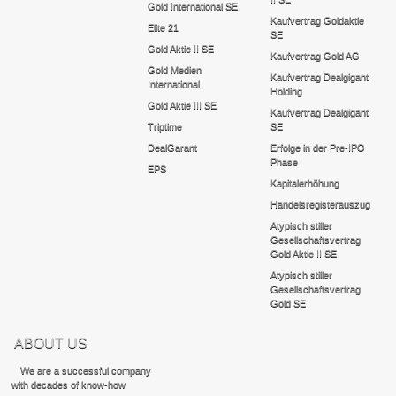
Gold International SE
Kaufvertrag Goldaktie
Elite 21
SE
Gold Aktie II SE
Kaufvertrag Gold AG
Gold Medien
Kaufvertrag Dealgigant
International
Holding
Gold Aktie III SE
Kaufvertrag Dealgigant
Triptime
SE
DealGarant
Erfolge in der Pre-IPO
Phase
EPS
Kapitalerhöhung
Handelsregisterauszug
Atypisch stiller
Gesellschaftsvertrag
Gold Aktie II SE
Atypisch stiller
Gesellschaftsvertrag
Gold SE
ABOUT US
We are a successful company
with decades of know-how.