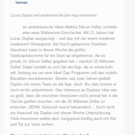
Startups
Lucas Duplan will mysteriöse Bezahl-App entwickeln.
as amerikanische Ideen-Mekka Silicon Valley schreibt
D
eine neue Wahnsinns-Geschichte. Mit 21 Jahren hat
Lucas Duplan ausgesorgt – und das mit nur einem kreativen
Gedanken! Hintergrund: Der frisch gebackene Stanford-
Absolvent hatte in dieser Woche die größte
Startkapitalsumme für ein Start-up eingeheimst, die es
jemals im Silicon Valley gegeben hat – nämlich 25 Millionen
Dollar! Dabei handelt es sich bei der App, die er entwickeln
will, bislang nur um eine Idee! Das Programm soll das mobile
Bezahlen revolutionieren. Bereits seit zwei Jahren grübelt
Duplan mit einem Team an der App, doch: Bis dato konnte er
noch nichts präsentieren. Das Interesse an Duplans Idee war
so groß, dass die einzelnen Investoren nicht einmal tief in die
Tasche greifen mussten, um die 25 Millionen Dollar zu
erreichen. DENN: Kleinvieh macht bekanntlich… Doch nicht
nur finanziell hat Duplan seit dieser Woche Unterstützung.
Viele Investoren wollen dem Jungspund künftig auch mit Rat
und Tat zur Seite stehen.